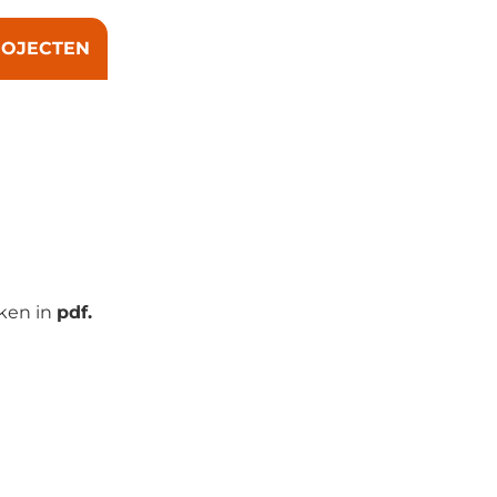
OJECTEN
chtingen of
kken in
pdf.