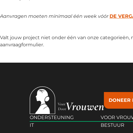
Aanvragen moeten minimaal één week vóór
DE VER
Open aanvraag
Valt jouw project niet onder één van onze categorieën,
aanvraagformulier.
Aanvragen
DONEER 
ONDERSTEUNING
VOOR VROU
IT
BESTUUR