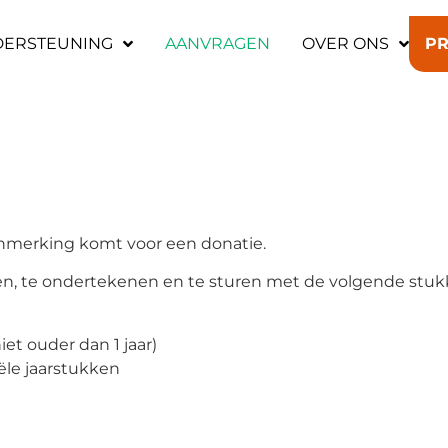
ERSTEUNING
AANVRAGEN
OVER ONS
PR
n
?
leen samen met sti
anmerking komt voor een donatie.
oen, te ondertekenen en te sturen met de volgende stu
et ouder dan 1 jaar)
ële jaarstukken