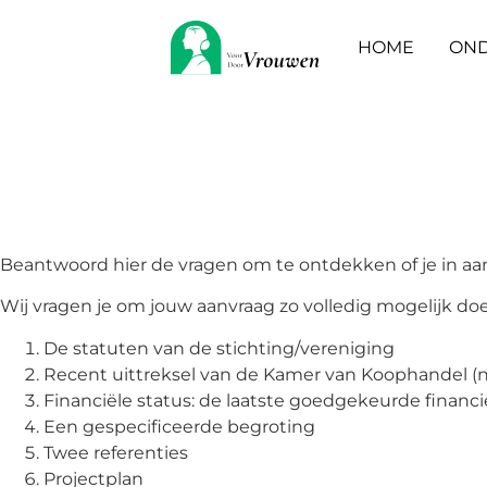
HOME
OND
Donatie aanvrage
Ons fonds werkt al
rechtspersonen.
Beantwoord hier de vragen om te ontdekken of je in a
Wij vragen je om jouw aanvraag zo volledig mogelijk d
De statuten van de stichting/vereniging
Recent uittreksel van de Kamer van Koophandel (ni
Financiële status: de laatste goedgekeurde financi
Een gespecificeerde begroting
Twee referenties
Projectplan