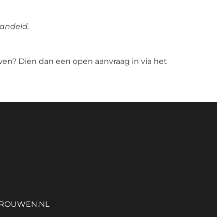
andeld.
wen? Dien dan een open aanvraag in via het
ROUWEN.NL