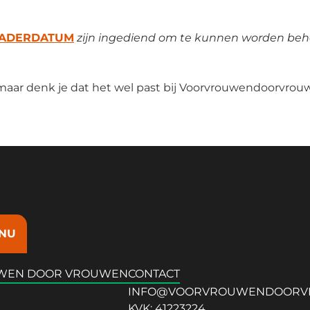
GADERDATUM
zijn ingediend om te kunnen worden beh
 maar denk je dat het wel past bij Voorvrouwendoorvrou
NU
WEN DOOR VROUWEN
CONTACT
INFO@VOORVROUWENDOORV
KVK: 41223224