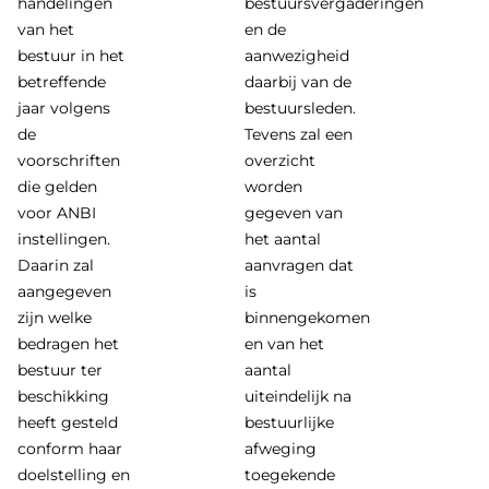
handelingen
bestuursvergaderingen
van het
en de
bestuur in het
aanwezigheid
betreffende
daarbij van de
jaar volgens
bestuursleden.
de
Tevens zal een
voorschriften
overzicht
die gelden
worden
voor ANBI
gegeven van
instellingen.
het aantal
Daarin zal
aanvragen dat
aangegeven
is
zijn welke
binnengekomen
bedragen het
en van het
bestuur ter
aantal
beschikking
uiteindelijk na
heeft gesteld
bestuurlijke
conform haar
afweging
doelstelling en
toegekende