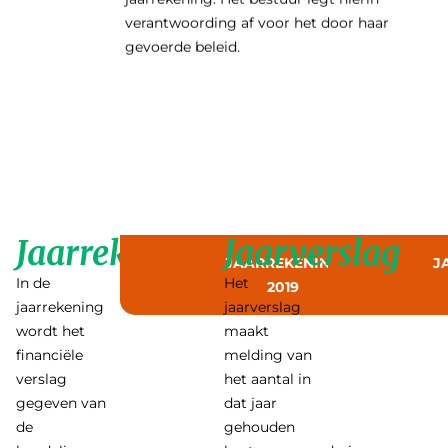
verantwoording af voor het door haar
gevoerde beleid.
Jaarrekening
Jaarverslag
JAARREKENING
JAARREKENING
JAARREKENING
JAARREKENING
JAARREKENING
JAARREKENING
JAARREKENING
JAARVERSLA
JAARVERSL
JAARVER
JAARVE
JAAR
JAA
J
In de
Het
2025
2024
2023
2022
2021
2020
2019
2025
2024
2023
20
jaarrekening
jaarverslag
wordt het
maakt
financiële
melding van
verslag
het aantal in
gegeven van
dat jaar
de
gehouden